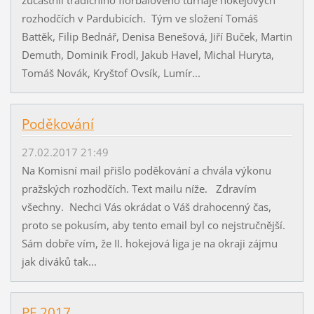
zúčastnil tradičního florbalového turnaje hokejových
rozhodčích v Pardubicích. Tým ve složení Tomáš
Battěk, Filip Bednář, Denisa Benešová, Jiří Buček, Martin
Demuth, Dominik Frodl, Jakub Havel, Michal Huryta,
Tomáš Novák, Kryštof Ovsík, Lumír...
Poděkování
27.02.2017 21:49
Na Komisní mail přišlo poděkování a chvála výkonu
pražských rozhodčích. Text mailu níže. Zdravím
všechny. Nechci Vás okrádat o Váš drahocenný čas,
proto se pokusím, aby tento email byl co nejstručnější.
Sám dobře vím, že II. hokejová liga je na okraji zájmu
jak diváků tak...
PF 2017