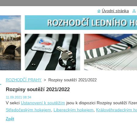
Úvodní stránka
ROZHODČÍ PRAHY
>
Rozpisy soutěží 2021/2022
Rozpisy soutěží 2021/2022
11.09.2021 08:34
V sekci
Ustanovení k soutěžím
jsou k dispozici Rozpisy soutěží říz
Středočeským hokejem
,
Libereckým hokejem
,
Královéhradeckým h
Zpět