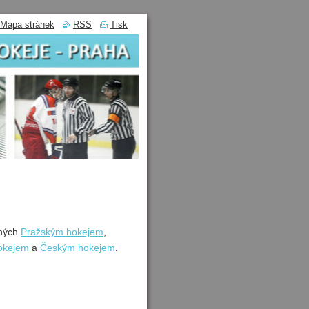
Mapa stránek
RSS
Tisk
ených
Pražským hokejem
,
okejem
a
Českým hokejem
.