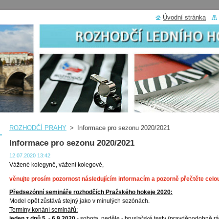
Úvodní stránka
ROZHODČÍ PRAHY
>
Informace pro sezonu 2020/2021
Informace pro sezonu 2020/2021
12.07.2020 13:42
Vážené kolegyně, vážení kolegové,
věnujte prosím pozornost následujícím informacím a pozorně přečtěte celo
Předsezónní semináře rozhodčích Pražského hokeje 2020:
Model opět zůstává stejný jako v minulých sezónách.
Termíny konání seminářů:
jeden z dnů 5. - 6.9.2020
- sobota, neděle - bruslařské testy (pravděpodobně rá