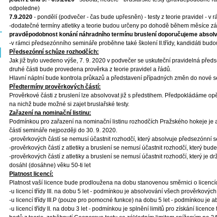
odpoledne)
7.9.2020
- pondělí (podvečer - čas bude upřesněn) - testy z teorie pravidel - v
-dodatečné termíny atletiky a teorie budou určeny po dohodě během měsíce zá
pravděpodobnost konání náhradního termínu bruslení doporučujeme absol
-v rámci předsezónního semináře proběhne také školení II.třídy, kandidáti budo
Předsezónní schůze rozhodčích:
Jak již bylo uvedeno výše, 7. 9. 2020 v podvečer se uskuteční pravidelná předs
druhé části bude provedena prověrka z teorie pravidel a řádů.
Hlavní náplní bude kontrola průkazů a představení případných změn do nové s
Předtermíny prověrkových částí:
Prověrkové části z bruslení lze absolvovat již s předstihem. Předpokládáme op
na nichž bude možné si zajet bruslařské testy.
Zařazení na nominační listinu:
Podmínkou pro zařazení na nominační listinu rozhodčích Pražského hokeje je
částí semináře nejpozději do 30. 9. 2020.
-prověrkových částí se nemusí účastnit rozhodčí, který absolvuje předsezónní
-prověrkových částí z atletiky a bruslení se nemusí účastnit rozhodčí, který 
-prověrkových částí z atletiky a bruslení se nemusí účastnit rozhodčí, který je d
dosáhl (dosáhne) věku 50-ti let
Platnost licencí:
Platnost vaší licence bude prodloužena na dobu stanovenou směrnici o licencí
-u licencí třídy III. na dobu 5 let - podmínkou je absolvování všech prověrkovýc
-u licencí třídy III.P (pouze pro pomocné funkce) na dobu 5 let - podmínkou je a
-u licencí třídy II. na dobu 3 let - podmínkou je splnění limitů pro získání licence t