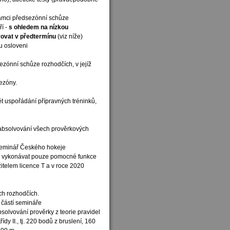
 rámci předsezónní schůze
ří -
s ohledem na nízkou
vovat v předtermínu
(viz níže)
u osloveni
ezónní schůze rozhodčích, v jejíž
ezóny.
ět uspořádání přípravných tréninků,
 absolvování všech prověrkových
 seminář Českého hokeje
bude vykonávat pouze pomocné funkce
ržitelem licence T a v roce 2020
ch rozhodčích.
h částí semináře
bsolvování prověrky z teorie pravidel
řídy II., tj. 220 bodů z bruslení, 160