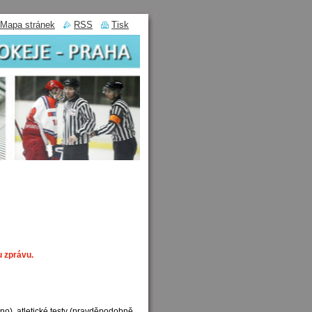
Mapa stránek
RSS
Tisk
u zprávu.
no), atletické testy (pravděpodobně