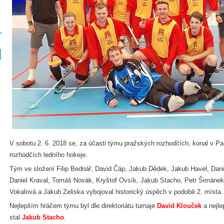
V sobotu 2. 6. 2018 se, za účasti týmu pražských rozhodčích, konal v Pard
rozhodčích ledního hokeje.
Tým ve složení Filip Bednář, David Čáp, Jakub Dědek, Jakub Havel, Dani
Daniel Kraval, Tomáš Novák, Kryštof Ovsík, Jakub Stacho, Petr Šimánek
Vokalová a Jakub Zeliska vybojoval historický úspěch v podobě 2. místa.
Nejlepším hráčem týmu byl dle direktoriátu turnaje
David Klouček
a nejle
stal
Jakub Stacho
.