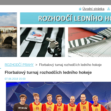
Úvodní stránka
ROZHODČÍ PRAHY
>
Florbalový turnaj rozhodčích ledního hokeje
Florbalový turnaj rozhodčích ledního hokeje
07.06.2018 15:00