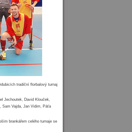
ubicích tradiční florbalový turnaj
el Jechoutek, David Klouček,
, Sam Vajda, Jan Vidim, Páťa
pším brankářem celého turnaje se